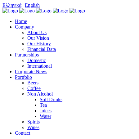
Ελληνικά
|
English
Home
Company
About Us
Our Vision
Our History
Financial Data
Partnerships
Domestic
International
Corporate News
Portfolio
Beers
Coffee
Non Alcohol
Soft Drinks
Tea
Juices
Water
Spirits
Wines
Contact