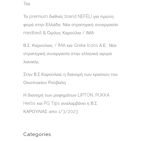
Tea
Το premium διεθνές brand NEFÉLI για πρώτη
φορά στην Ελλάδα: Νέα στρατηγική συνεργασία
medbest & Όμιλος Καρούλια / ΙΜΑ
Β.Σ. Καρούλιας / IMA και Greka Icons Α.Ε.: Νέα
στρατηγική συνεργασία στην ελληνική αγορά
λιανικής
Στην Β.Σ.Καρούλιας η διανομή των κρασιών του
Οινοποιείου Ρούβαλη
Η διανομή των ροφημάτων LIPTON, PUKKA
Herbs και PG Tips αναλαμβάνει η Β.Σ.
ΚΑΡΟΥΛΙΑΣ απο 1/3/2023
Categories