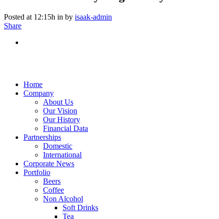
Posted at 12:15h
in
by
isaak-admin
Share
Home
Company
About Us
Our Vision
Our History
Financial Data
Partnerships
Domestic
International
Corporate News
Portfolio
Beers
Coffee
Non Alcohol
Soft Drinks
Tea