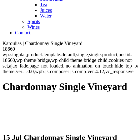
Tea
Juices
Water
Spirits
Wines
Contact
Karoulias | Chardonnay Single Vineyard
18660
wp-singular,product-template-default,single,single-product,postid-
18660,wp-theme-bridge,wp-child-theme-bridge-child,cookies-not-
set,ajax_fade,page_not_loaded,,no_animation_on_touch,hide_top_b
theme-ver-1.0.0,wpb-js-composer js-comp-ver-4.12,vc_responsive
Chardonnay Single Vineyard
15 Jul
Chardonnay Single Vineyard