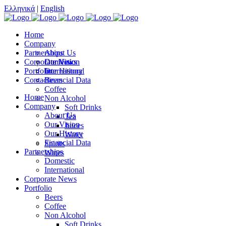
Ελληνικά
|
English
Home
Company
Partnerships
About Us
Corporate News
Our Vision
Domestic
Portfolio
Our History
International
Contact
Financial Data
Beers
Coffee
Home
Non Alcohol
Company
Soft Drinks
About Us
Tea
Our Vision
Juices
Our History
Water
Financial Data
Spirits
Partnerships
Wines
Domestic
International
Corporate News
Portfolio
Beers
Coffee
Non Alcohol
Soft Drinks