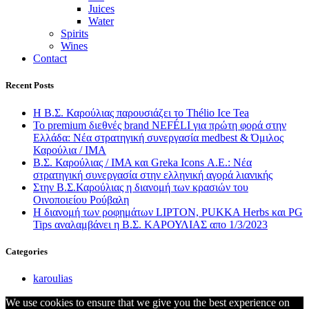
Juices
Water
Spirits
Wines
Contact
Recent Posts
Η Β.Σ. Καρούλιας παρουσιάζει το Thélio Ice Tea
Το premium διεθνές brand NEFÉLI για πρώτη φορά στην
Ελλάδα: Νέα στρατηγική συνεργασία medbest & Όμιλος
Καρούλια / ΙΜΑ
Β.Σ. Καρούλιας / IMA και Greka Icons Α.Ε.: Νέα
στρατηγική συνεργασία στην ελληνική αγορά λιανικής
Στην Β.Σ.Καρούλιας η διανομή των κρασιών του
Οινοποιείου Ρούβαλη
Η διανομή των ροφημάτων LIPTON, PUKKA Herbs και PG
Tips αναλαμβάνει η Β.Σ. ΚΑΡΟΥΛΙΑΣ απο 1/3/2023
Categories
karoulias
We use cookies to ensure that we give you the best experience on