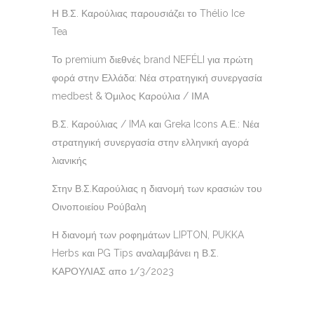
Η Β.Σ. Καρούλιας παρουσιάζει το Thélio Ice
Tea
Το premium διεθνές brand NEFÉLI για πρώτη
φορά στην Ελλάδα: Νέα στρατηγική συνεργασία
medbest & Όμιλος Καρούλια / ΙΜΑ
Β.Σ. Καρούλιας / IMA και Greka Icons Α.Ε.: Νέα
στρατηγική συνεργασία στην ελληνική αγορά
λιανικής
Στην Β.Σ.Καρούλιας η διανομή των κρασιών του
Οινοποιείου Ρούβαλη
Η διανομή των ροφημάτων LIPTON, PUKKA
Herbs και PG Tips αναλαμβάνει η Β.Σ.
ΚΑΡΟΥΛΙΑΣ απο 1/3/2023