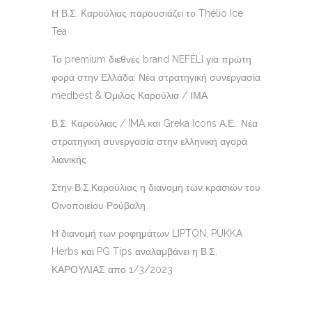
Η Β.Σ. Καρούλιας παρουσιάζει το Thélio Ice
Tea
Το premium διεθνές brand NEFÉLI για πρώτη
φορά στην Ελλάδα: Νέα στρατηγική συνεργασία
medbest & Όμιλος Καρούλια / ΙΜΑ
Β.Σ. Καρούλιας / IMA και Greka Icons Α.Ε.: Νέα
στρατηγική συνεργασία στην ελληνική αγορά
λιανικής
Στην Β.Σ.Καρούλιας η διανομή των κρασιών του
Οινοποιείου Ρούβαλη
Η διανομή των ροφημάτων LIPTON, PUKKA
Herbs και PG Tips αναλαμβάνει η Β.Σ.
ΚΑΡΟΥΛΙΑΣ απο 1/3/2023