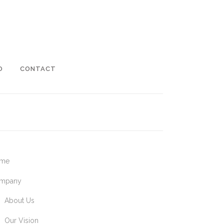
O
CONTACT
me
mpany
About Us
Our Vision