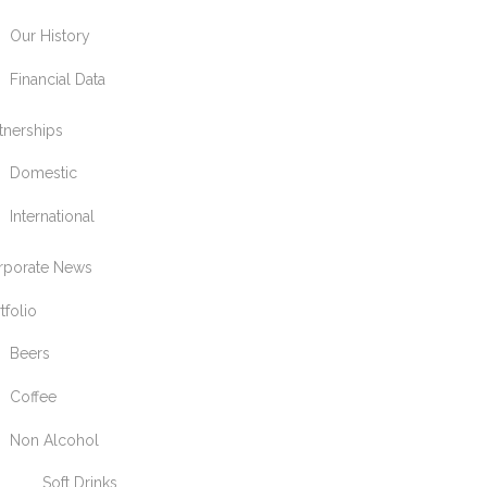
Our History
Financial Data
tnerships
Domestic
International
rporate News
tfolio
Beers
Coffee
Non Alcohol
Soft Drinks