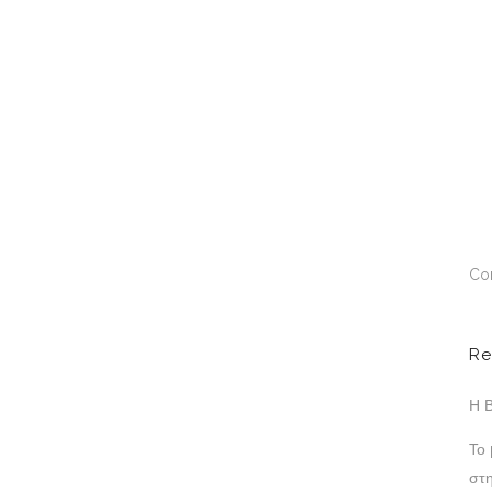
Co
Re
Η Β
Το
στ