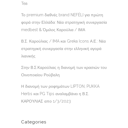
Tea
Το premium διεθνές brand NEFÉLI για πρώτη
φορά στην Ελλάδα: Νέα στρατηγική συνεργασία
medbest & Όμιλος Καρούλια / ΙΜΑ
Β.Σ. Καρούλιας / IMA και Greka Icons Α.Ε.: Νέα
στρατηγική συνεργασία στην ελληνική αγορά
λιανικής
Στην Β.Σ.Καρούλιας η διανομή των κρασιών του
Οινοποιείου Ρούβαλη
Η διανομή των ροφημάτων LIPTON, PUKKA
Herbs και PG Tips αναλαμβάνει η Β.Σ.
ΚΑΡΟΥΛΙΑΣ απο 1/3/2023
Categories