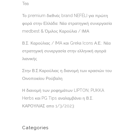
Tea
Το premium διεθνές brand NEFÉLI για πρώτη
φορά στην Ελλάδα: Νέα στρατηγική συνεργασία
medbest & Όμιλος Καρούλια / ΙΜΑ
Β.Σ. Καρούλιας / IMA και Greka Icons Α.Ε.: Νέα
στρατηγική συνεργασία στην ελληνική αγορά
λιανικής
Στην Β.Σ.Καρούλιας η διανομή των κρασιών του
Οινοποιείου Ρούβαλη
Η διανομή των ροφημάτων LIPTON, PUKKA
Herbs και PG Tips αναλαμβάνει η Β.Σ.
ΚΑΡΟΥΛΙΑΣ απο 1/3/2023
Categories