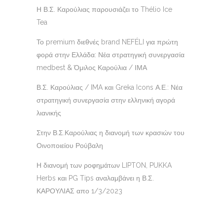
Η Β.Σ. Καρούλιας παρουσιάζει το Thélio Ice
Tea
Το premium διεθνές brand NEFÉLI για πρώτη
φορά στην Ελλάδα: Νέα στρατηγική συνεργασία
medbest & Όμιλος Καρούλια / ΙΜΑ
Β.Σ. Καρούλιας / IMA και Greka Icons Α.Ε.: Νέα
στρατηγική συνεργασία στην ελληνική αγορά
λιανικής
Στην Β.Σ.Καρούλιας η διανομή των κρασιών του
Οινοποιείου Ρούβαλη
Η διανομή των ροφημάτων LIPTON, PUKKA
Herbs και PG Tips αναλαμβάνει η Β.Σ.
ΚΑΡΟΥΛΙΑΣ απο 1/3/2023