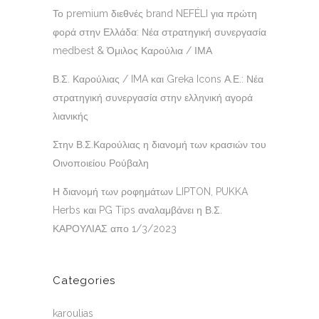
Το premium διεθνές brand NEFÉLI για πρώτη
φορά στην Ελλάδα: Νέα στρατηγική συνεργασία
medbest & Όμιλος Καρούλια / ΙΜΑ
Β.Σ. Καρούλιας / IMA και Greka Icons Α.Ε.: Νέα
στρατηγική συνεργασία στην ελληνική αγορά
λιανικής
Στην Β.Σ.Καρούλιας η διανομή των κρασιών του
Οινοποιείου Ρούβαλη
Η διανομή των ροφημάτων LIPTON, PUKKA
Herbs και PG Tips αναλαμβάνει η Β.Σ.
ΚΑΡΟΥΛΙΑΣ απο 1/3/2023
Categories
karoulias