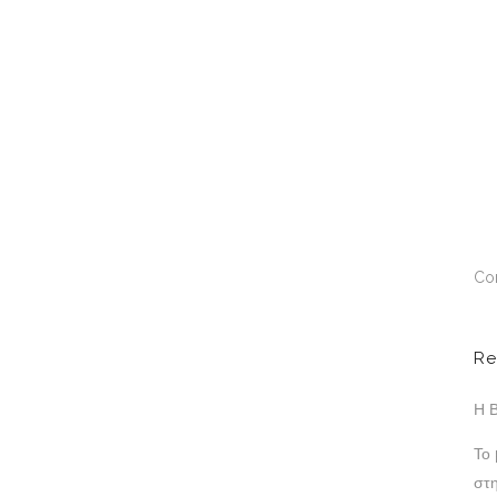
Co
Re
Η Β
Το
στ