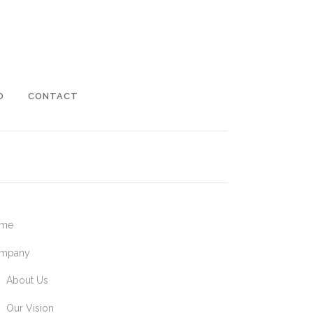
O
CONTACT
me
mpany
About Us
Our Vision