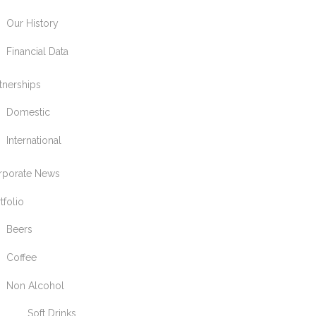
Our History
Financial Data
tnerships
Domestic
International
rporate News
tfolio
Beers
Coffee
Non Alcohol
Soft Drinks