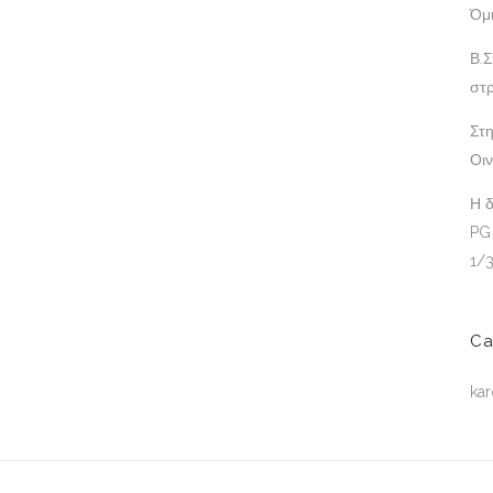
Όμ
Β.Σ
στρ
Στη
Οι
Η 
PG
1/
Ca
kar