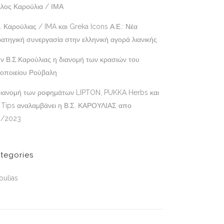
ιλος Καρούλια / ΙΜΑ
. Καρούλιας / IMA και Greka Icons Α.Ε.: Νέα
ατηγική συνεργασία στην ελληνική αγορά λιανικής
ν Β.Σ.Καρούλιας η διανομή των κρασιών του
νοποιείου Ρούβαλη
διανομή των ροφημάτων LIPTON, PUKKA Herbs και
 Tips αναλαμβάνει η Β.Σ. ΚΑΡΟΥΛΙΑΣ απο
3/2023
tegories
oulias