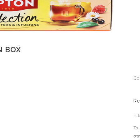
N BOX
Co
Re
Η Β
Το
στ