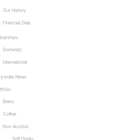
Our History
Financial Data
tnerships
Domestic
International
rporate News
tfolio
Beers
Coffee
Non Alcohol
Soft Drinks