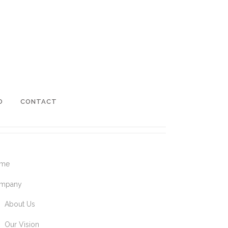
O
CONTACT
me
mpany
About Us
Our Vision