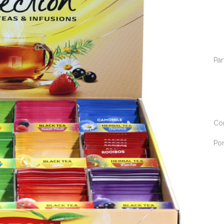
Par
Co
Por