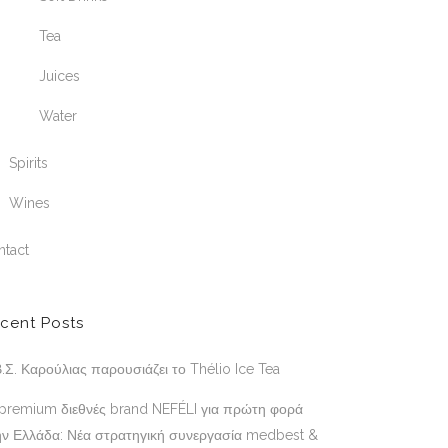
Tea
Juices
Water
Spirits
Wines
ntact
cent Posts
.Σ. Καρούλιας παρουσιάζει το Thélio Ice Tea
 premium διεθνές brand NEFÉLI για πρώτη φορά
ην Ελλάδα: Νέα στρατηγική συνεργασία medbest &