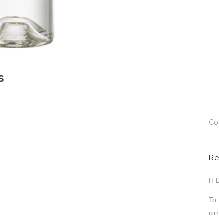
s
Co
Re
Η Β
Το
στ