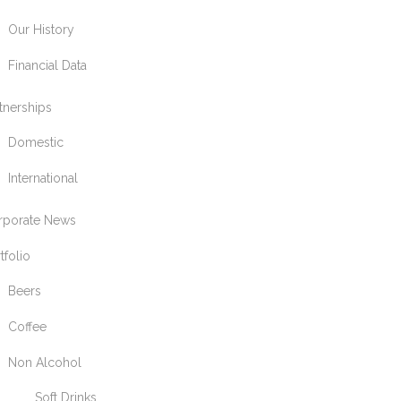
Our History
Financial Data
tnerships
Domestic
International
rporate News
tfolio
Beers
Coffee
Non Alcohol
Soft Drinks