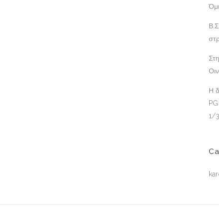
Όμ
Β.Σ
στρ
Στη
Οι
Η 
PG
1/
Ca
kar