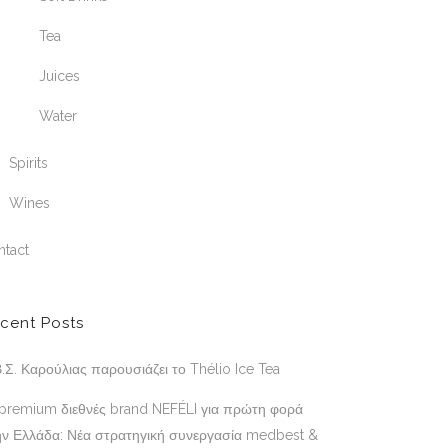
Tea
Juices
Water
Spirits
Wines
ntact
cent Posts
.Σ. Καρούλιας παρουσιάζει το Thélio Ice Tea
 premium διεθνές brand NEFÉLI για πρώτη φορά
ην Ελλάδα: Νέα στρατηγική συνεργασία medbest &