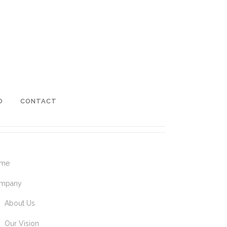
O
CONTACT
me
mpany
About Us
Our Vision