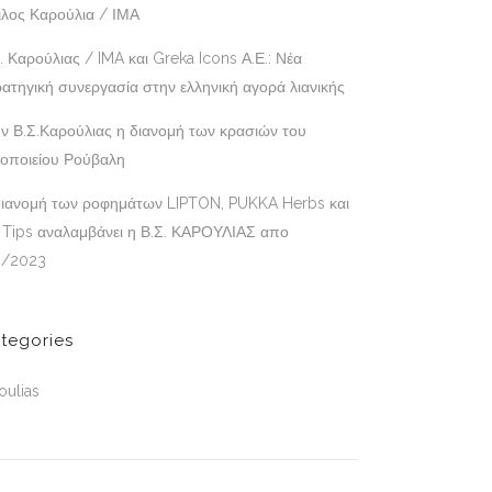
ιλος Καρούλια / ΙΜΑ
. Καρούλιας / IMA και Greka Icons Α.Ε.: Νέα
ατηγική συνεργασία στην ελληνική αγορά λιανικής
ν Β.Σ.Καρούλιας η διανομή των κρασιών του
νοποιείου Ρούβαλη
διανομή των ροφημάτων LIPTON, PUKKA Herbs και
 Tips αναλαμβάνει η Β.Σ. ΚΑΡΟΥΛΙΑΣ απο
3/2023
tegories
oulias