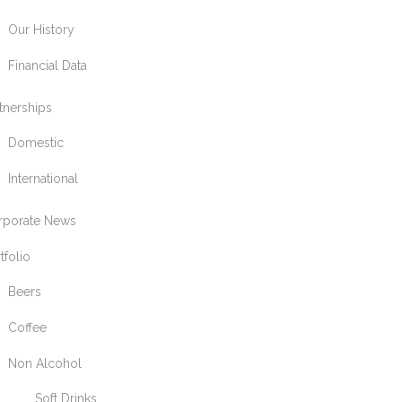
Our History
Financial Data
tnerships
Domestic
International
rporate News
tfolio
Beers
Coffee
Non Alcohol
Soft Drinks