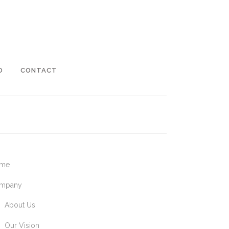
O
CONTACT
me
mpany
About Us
Our Vision