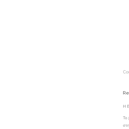
Co
Re
Η Β
Το
στ