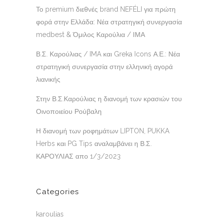
Το premium διεθνές brand NEFÉLI για πρώτη
φορά στην Ελλάδα: Νέα στρατηγική συνεργασία
medbest & Όμιλος Καρούλια / ΙΜΑ
Β.Σ. Καρούλιας / IMA και Greka Icons Α.Ε.: Νέα
στρατηγική συνεργασία στην ελληνική αγορά
λιανικής
Στην Β.Σ.Καρούλιας η διανομή των κρασιών του
Οινοποιείου Ρούβαλη
Η διανομή των ροφημάτων LIPTON, PUKKA
Herbs και PG Tips αναλαμβάνει η Β.Σ.
ΚΑΡΟΥΛΙΑΣ απο 1/3/2023
Categories
karoulias