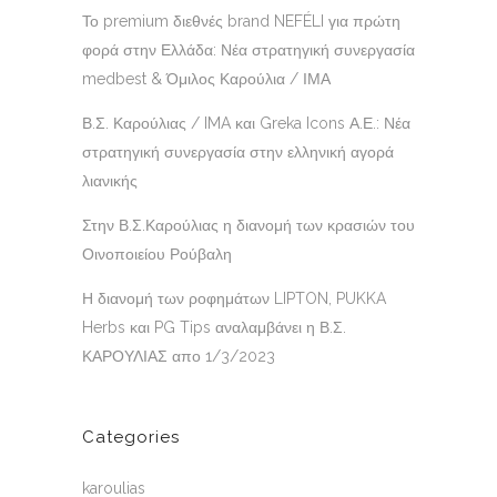
Το premium διεθνές brand NEFÉLI για πρώτη
φορά στην Ελλάδα: Νέα στρατηγική συνεργασία
medbest & Όμιλος Καρούλια / ΙΜΑ
Β.Σ. Καρούλιας / IMA και Greka Icons Α.Ε.: Νέα
στρατηγική συνεργασία στην ελληνική αγορά
λιανικής
Στην Β.Σ.Καρούλιας η διανομή των κρασιών του
Οινοποιείου Ρούβαλη
Η διανομή των ροφημάτων LIPTON, PUKKA
Herbs και PG Tips αναλαμβάνει η Β.Σ.
ΚΑΡΟΥΛΙΑΣ απο 1/3/2023
Categories
karoulias