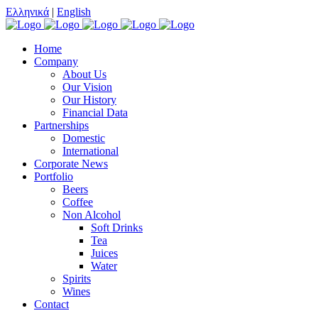
Ελληνικά
|
English
Home
Company
About Us
Our Vision
Our History
Financial Data
Partnerships
Domestic
International
Corporate News
Portfolio
Beers
Coffee
Non Alcohol
Soft Drinks
Tea
Juices
Water
Spirits
Wines
Contact