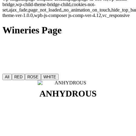
bridge,wp-child-theme-bridge-child,cookies-not-
set,ajax_fade,page_not_loaded,,no_animation_on_touch,hide_top_b
theme-ver-1.0.0,wpb-js-composer js-comp-ver-4.12,vc_responsive
Wineries Page
All
RED
ROSE
WHITE
ANHYDROUS
Κτήμα / Οινοποιείο : ANHYDROUS
Ετικέτα : Afoura
Είδος : Λευκό