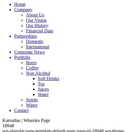
Home
Company
About Us
Our Vision
Our History
Financial Data
Partnerships
Domestic
International
Corporate News
Portfolio
Beers
Coffee
Non Alcohol
Soft Drinks
Tea
Juices
Water
Spirits
Wines
Contact
Karoulias | Wineries Page
18948
wp-singular,page-template-default,page,page-id-18948,wp-theme-