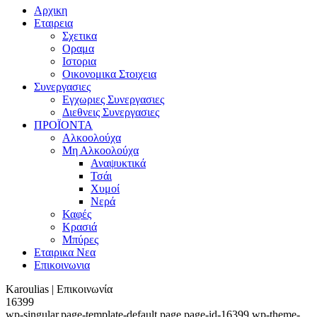
Αρχικη
Εταιρεια
Σχετικα
Οραμα
Ιστορια
Οικονομικα Στοιχεια
Συνεργασιες
Εγχωριες Συνεργασιες
Διεθνεις Συνεργασιες
ΠΡΟΪΟΝΤΑ
Αλκοολούχα
Μη Αλκοολούχα
Αναψυκτικά
Τσάι
Χυμοί
Νερά
Καφές
Κρασιά
Μπύρες
Εταιρικα Νεα
Επικοινωνια
Karoulias | Επικοινωνία
16399
wp-singular,page-template-default,page,page-id-16399,wp-theme-