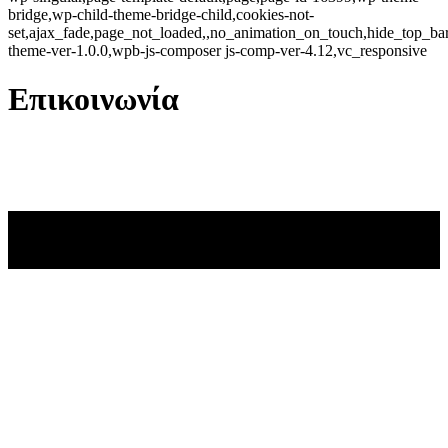
bridge,wp-child-theme-bridge-child,cookies-not-
set,ajax_fade,page_not_loaded,,no_animation_on_touch,hide_top_b
theme-ver-1.0.0,wpb-js-composer js-comp-ver-4.12,vc_responsive
Επικοινωνία