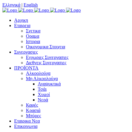
Ελληνικά
|
English
Αρχικη
Εταιρεια
Σχετικα
Οραμα
Ιστορια
Οικονομικα Στοιχεια
Συνεργασιες
Εγχωριες Συνεργασιες
Διεθνεις Συνεργασιες
ΠΡΟΪΟΝΤΑ
Αλκοολούχα
Μη Αλκοολούχα
Αναψυκτικά
Τσάι
Χυμοί
Νερά
Καφές
Κρασιά
Μπύρες
Εταιρικα Νεα
Επικοινωνια