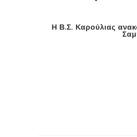
Η Β.Σ. Καρούλιας ανακ
Σαμ