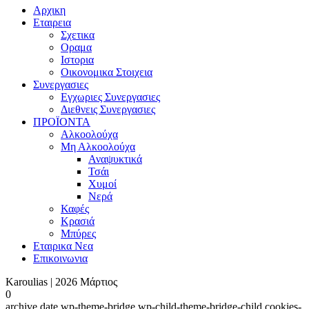
Αρχικη
Εταιρεια
Σχετικα
Οραμα
Ιστορια
Οικονομικα Στοιχεια
Συνεργασιες
Εγχωριες Συνεργασιες
Διεθνεις Συνεργασιες
ΠΡΟΪΟΝΤΑ
Αλκοολούχα
Μη Αλκοολούχα
Αναψυκτικά
Τσάι
Χυμοί
Νερά
Καφές
Κρασιά
Μπύρες
Εταιρικα Νεα
Επικοινωνια
Karoulias | 2026 Μάρτιος
0
archive,date,wp-theme-bridge,wp-child-theme-bridge-child,cookies-