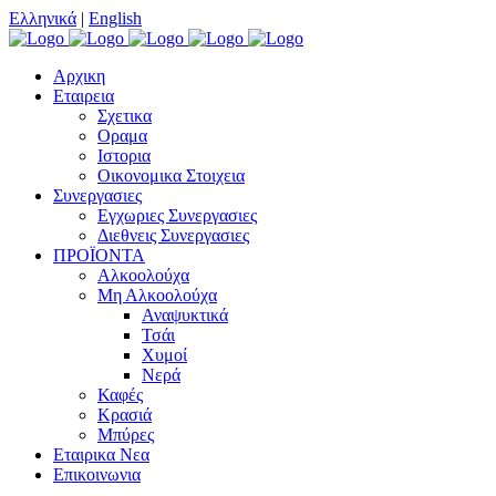
Ελληνικά
|
English
Αρχικη
Εταιρεια
Σχετικα
Οραμα
Ιστορια
Οικονομικα Στοιχεια
Συνεργασιες
Εγχωριες Συνεργασιες
Διεθνεις Συνεργασιες
ΠΡΟΪΟΝΤΑ
Αλκοολούχα
Μη Αλκοολούχα
Αναψυκτικά
Τσάι
Χυμοί
Νερά
Καφές
Κρασιά
Μπύρες
Εταιρικα Νεα
Επικοινωνια