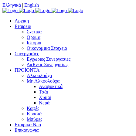
Ελληνικά
|
English
Αρχικη
Εταιρεια
Σχετικα
Οραμα
Ιστορια
Οικονομικα Στοιχεια
Συνεργασιες
Εγχωριες Συνεργασιες
Διεθνεις Συνεργασιες
ΠΡΟΪΟΝΤΑ
Αλκοολούχα
Μη Αλκοολούχα
Αναψυκτικά
Τσάι
Χυμοί
Νερά
Καφές
Κρασιά
Μπύρες
Εταιρικα Νεα
Επικοινωνια