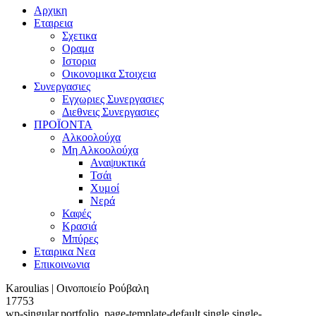
Αρχικη
Εταιρεια
Σχετικα
Οραμα
Ιστορια
Οικονομικα Στοιχεια
Συνεργασιες
Εγχωριες Συνεργασιες
Διεθνεις Συνεργασιες
ΠΡΟΪΟΝΤΑ
Αλκοολούχα
Μη Αλκοολούχα
Αναψυκτικά
Τσάι
Χυμοί
Νερά
Καφές
Κρασιά
Μπύρες
Εταιρικα Νεα
Επικοινωνια
Karoulias | Οινοποιείο Ρούβαλη
17753
wp-singular,portfolio_page-template-default,single,single-