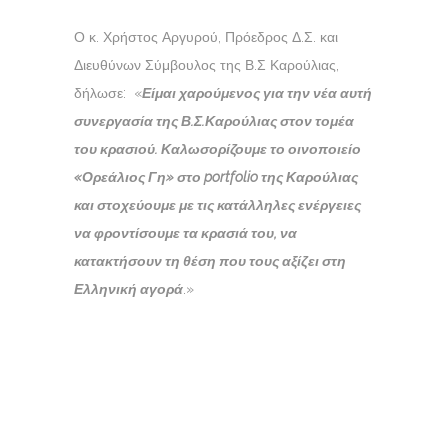
Ο κ. Χρήστος Αργυρού, Πρόεδρος Δ.Σ. και
Διευθύνων Σύμβουλος της Β.Σ Καρούλιας,
δήλωσε: «
Είμαι χαρούμενος για την νέα αυτή
συνεργασία της Β.Σ.Καρούλιας στον τομέα
του κρασιού. Καλωσορίζουμε το οινοποιείο
«Ορεάλιος Γη» στο portfolio της Καρούλιας
και στοχεύουμε με τις κατάλληλες ενέργειες
να φροντίσουμε τα κρασιά του, να
κατακτήσουν τη θέση που τους αξίζει στη
Ελληνική αγορά
.»