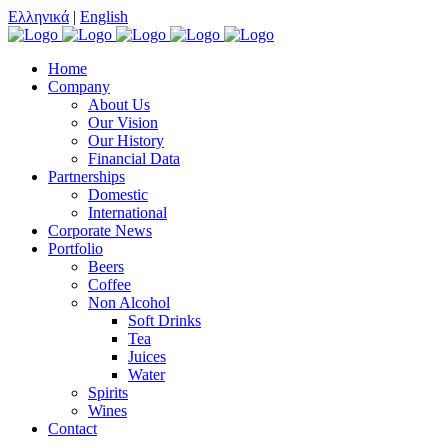
Ελληνικά
|
English
Home
Company
About Us
Our Vision
Our History
Financial Data
Partnerships
Domestic
International
Corporate News
Portfolio
Beers
Coffee
Non Alcohol
Soft Drinks
Tea
Juices
Water
Spirits
Wines
Contact