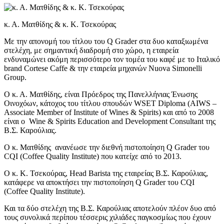
κ. Α. Ματθίδης & κ. Κ. Τσεκούρας
Με την απονομή του τίτλου του Q Grader στα δυο καταξιωμένα
στελέχη, με σημαντική διαδρομή στο χώρο, η εταιρεία
ενδυναμώνει ακόμη περισσότερο τον τομέα του καφέ με το Ιταλικό
brand Cortese Caffe & την εταιρεία μηχανών Nuova Simonelli
Group.
Ο κ. Α. Ματθίδης, είναι Πρόεδρος της Πανελλήνιας Ένωσης
Οινοχόων, κάτοχος του τίτλου σπουδών WSET Diploma (AIWS –
Associate Member of Institute of Wines & Spirits) και από το 2008
είναι ο Wine & Spirits Education and Development Consultant της
Β.Σ. Καρούλιας.
Ο κ. Ματθίδης ανανέωσε την διεθνή πιστοποίηση Q Grader του
CQI (Coffee Quality Institute) που κατείχε από το 2013.
Ο κ. Κ. Τσεκούρας, Head Barista της εταιρείας Β.Σ. Καρούλιας,
κατάφερε να αποκτήσει την πιστοποίηση Q Grader του CQI
(Coffee Quality Institute).
Και τα δύο στελέχη της Β.Σ. Καρούλιας αποτελούν πλέον δυο από
τους συνολικά περίπου τέσσερις χιλιάδες παγκοσμίως που έχουν