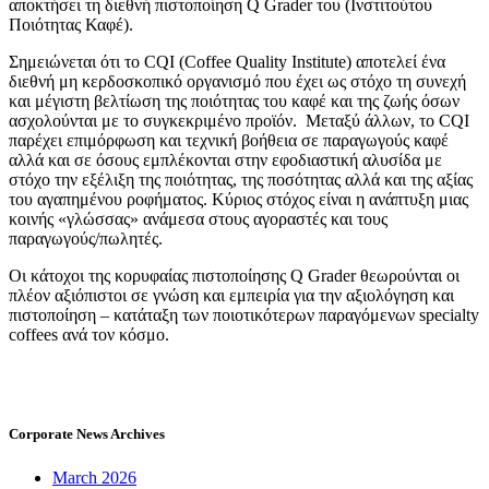
αποκτήσει τη διεθνή πιστοποίηση Q Grader του (Ινστιτούτου
Ποιότητας Καφέ).
Σημειώνεται ότι το CQI (Coffee Quality Institute) αποτελεί ένα
διεθνή μη κερδοσκοπικό οργανισμό που έχει ως στόχο τη συνεχή
και μέγιστη βελτίωση της ποιότητας του καφέ και της ζωής όσων
ασχολούνται με το συγκεκριμένο προϊόν. Μεταξύ άλλων, το CQI
παρέχει επιμόρφωση και τεχνική βοήθεια σε παραγωγούς καφέ
αλλά και σε όσους εμπλέκονται στην εφοδιαστική αλυσίδα με
στόχο την εξέλιξη της ποιότητας, της ποσότητας αλλά και της αξίας
του αγαπημένου ροφήματος. Κύριος στόχος είναι η ανάπτυξη μιας
κοινής «γλώσσας» ανάμεσα στους αγοραστές και τους
παραγωγούς/πωλητές.
Οι κάτοχοι της κορυφαίας πιστοποίησης Q Grader θεωρούνται οι
πλέον αξιόπιστοι σε γνώση και εμπειρία για την αξιολόγηση και
πιστοποίηση – κατάταξη των ποιοτικότερων παραγόμενων specialty
coffees ανά τον κόσμο.
Corporate News Archives
March 2026