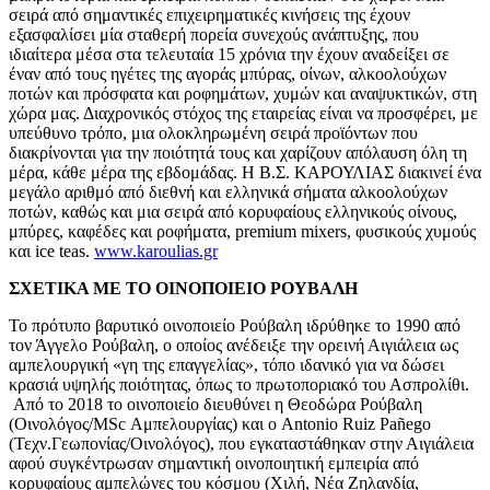
σειρά από σημαντικές επιχειρηματικές κινήσεις της έχουν
εξασφαλίσει μία σταθερή πορεία συνεχούς ανάπτυξης, που
ιδιαίτερα μέσα στα τελευταία 15 χρόνια την έχουν αναδείξει σε
έναν από τους ηγέτες της αγοράς μπύρας, οίνων, αλκοολούχων
ποτών και πρόσφατα και ροφημάτων, χυμών και αναψυκτικών, στη
χώρα μας. Διαχρονικός στόχος της εταιρείας είναι να προσφέρει, με
υπεύθυνο τρόπο, μια ολοκληρωμένη σειρά προϊόντων που
διακρίνονται για την ποιότητά τους και χαρίζουν απόλαυση όλη τη
μέρα, κάθε μέρα της εβδομάδας. Η Β.Σ. ΚΑΡΟΥΛΙΑΣ διακινεί ένα
μεγάλο αριθμό από διεθνή και ελληνικά σήματα αλκοολούχων
ποτών, καθώς και μια σειρά από κορυφαίους ελληνικούς οίνους,
μπύρες, καφέδες και ροφήματα, premium mixers, φυσικούς χυμούς
και ice teas.
www.karoulias.gr
ΣΧΕΤΙΚΑ ΜΕ Τ
O
ΟΙΝΟΠΟΙΕΙΟ ΡΟΥΒΑΛΗ
To πρότυπο βαρυτικό οινοποιείο Ρούβαλη ιδρύθηκε το 1990 από
τον Άγγελο Ρούβαλη, ο οποίος ανέδειξε την ορεινή Αιγιάλεια ως
αμπελουργική «γη της επαγγελίας», τόπο ιδανικό για να δώσει
κρασιά υψηλής ποιότητας, όπως το πρωτοποριακό του Ασπρολίθι.
Από το 2018 το οινοποιείο διευθύνει η Θεοδώρα Ρούβαλη
(Οινολόγος/MSc Αμπελουργίας) και ο Antonio Ruiz Pañego
(Τεχν.Γεωπονίας/Οινολόγος), που εγκαταστάθηκαν στην Αιγιάλεια
αφού συγκέντρωσαν σημαντική οινοποιητική εμπειρία από
κορυφαίους αμπελώνες του κόσμου (Χιλή, Νέα Ζηλανδία,