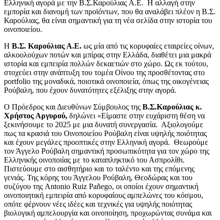
Ελληνική αγορά με την Β.Σ.Καρούλιας A.E. Η αλλαγή στην
εμπορία και διανομή των προϊόντων, που θα αναλάβει πλέον η Β.Σ.
Καρούλιας, θα είναι σημαντική για τη νέα σελίδα στην ιστορία του
οινοποιείου.
Η
Β.Σ. Καρούλιας Α.Ε.
ως μία από τις κορυφαίες εταιρείες οίνων,
αλκοολούχων ποτών και μπίρας στην Ελλάδα, διαθέτει μια μακρά
ιστορία και εμπειρία πολλών δεκαετιών στο χώρο. Ως εκ τούτου,
στοχεύει στην ανάπτυξη του τομέα Οίνου της προσθέτοντας στο
portfolio της μοναδικά, ποιοτικά οινοποιεία, όπως της οικογένειας
Ρούβαλη, που έχουν δυνατότητες εξέλιξης στην αγορά.
Ο Πρόεδρος και Διευθύνων Σύμβουλος της
Β.Σ.Καρούλιας
κ.
Χρήστος Αργυρού,
δηλώνει «Είμαστε στην ευχάριστη θέση να
ξεκινήσουμε το 2025 με μια δυνατή συνεργασία. Αξιολογούμε
πως τα κρασιά του Οινοποιείου Ρούβαλη είναι υψηλής ποιότητας
και έχουν μεγάλες προοπτικές στην Ελληνική αγορά. Θεωρούμε
τον Άγγελο Ρούβαλη σημαντική προσωπικότητα για τον χώρο της
Ελληνικής οινοποιίας με το καταπληκτικό του Ασπρολίθι.
Πιστεύουμε στο αισθητήριο και το ταλέντο και της επόμενης
γενιάς. Της κόρης του Άγγελου Ρούβαλη, Θεοδώρας και του
συζύγου της Antonio Ruiz Pañego, οι οποίοι έχουν σημαντική
οινοποιητική εμπειρία από κορυφαίους αμπελώνες του κόσμου,
οπότε φέρνουν νέες ιδέες και τεχνικές για υψηλής ποιότητας
βιολογική αμπελουργία και οινοποίηση, προχωρώντας συνάμα και