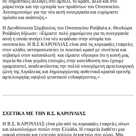
σε σημαντικές αλλαγές στο αμπέλι, το κρασί, αλλά και στο
μάρκετινγκ και την εμπορία των προϊόντων του Οινοποιείου.
Ανυπομονούμε για την νέα αυτή συνεργασία και ευχόμαστε
πρόοδο και ανάπτυξη.»
Η Διευθύνουσα Σύμβουλος του Οινοποιείου Ρούβαλη κ. Θεοδώρα
Ρούβαλη δήλωσε: «Είμαστε πολύ χαρούμενοι για τη συνεργασία
αυτή η οποία ανοίγει ένα νέο κεφάλαιο στην ιστορία του
οινοποιείου. Η Β.Σ ΚΑΡΟΥΛΙΑΣ είναι από τις κορυφαίες εταιρείες
στον κλάδο, αντιπροσωπεύει το ποιοτικό κρασί με συνέπεια και
σεβασμό στον καταναλωτή και είμαστε σίγουροι ότι η κοινή μας
πορεία θα είναι γεμάτη επιτυχίες στην κατεύθυνση που έχουμε
οραματιστεί, αναδεικνύοντας την πολλά υποσχόμενη αμπελουργική
ζώνη της Αιγιάλειας και δημιουργώντας αυθεντικά κρασιά ορεινής
αμπελουργίας υψηλού γευστικού ενδιαφέροντος.»
ΣΧΕΤΙΚΑ ΜΕ ΤΗΝ Β.Σ. ΚΑΡΟΥΛΙΑΣ
Η Β.Σ. ΚΑΡΟΥΛΙΑΣ είναι μία από τις κορυφαίες εταιρείες οίνων
και αλκοολούχων ποτών στην Ελλάδα. Η εταιρεία διαθέτει μια
μακρά ιστορία και εμπειρία πολλών δεκαετιών στο χώρο. Μία