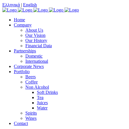
Ελληνικά
|
English
Home
Company
About Us
Our Vision
Our History
Financial Data
Partnerships
Domestic
International
Corporate News
Portfolio
Beers
Coffee
Non Alcohol
Soft Drinks
Tea
Juices
Water
Spirits
Wines
Contact