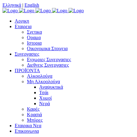
Ελληνικά
|
English
Αρχικη
Εταιρεια
Σχετικα
Οραμα
Ιστορια
Οικονομικα Στοιχεια
Συνεργασιες
Εγχωριες Συνεργασιες
Διεθνεις Συνεργασιες
ΠΡΟΪΟΝΤΑ
Αλκοολούχα
Μη Αλκοολούχα
Αναψυκτικά
Τσάι
Χυμοί
Νερά
Καφές
Κρασιά
Μπύρες
Εταιρικα Νεα
Επικοινωνια