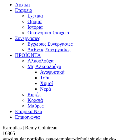
Αρχικη
Εταιρεια
Σχετικα
Οραμα
Ιστορια
Οικονομικα Στοιχεια
Συνεργασιες
Εγχωριες Συνεργασιες
Διεθνεις Συνεργασιες
ΠΡΟΪΟΝΤΑ
Αλκοολούχα
Μη Αλκοολούχα
Αναψυκτικά
Τσάι
Χυμοί
Νερά
Καφές
Κρασιά
Μπύρες
Εταιρικα Νεα
Επικοινωνια
Karoulias | Remy Cointreau
16365
wp-singular,portfolio_page-template-default,single,single-