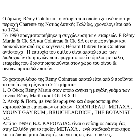
Ο όμιλος Rémy Cointreau , η ιστορία του οποίου ξεκινά από την
περιοχή Charente της Νοτιάς Δυτικής Γαλλίας, χρονολογείται από
το 1724.
Το 1990 πραγματοποιήθηκε η συγχώνευση των εταιρειών Ε Rémy
Martin & Cie SA και Cointreau & Cie SA οι οποίες ανήκαν και
διοικούνταν από τις οικογένειες Hériard Dubreuil και Cointreau
αντίστοιχα . Η επιτυχία του ομίλου είναι αποτέλεσμα των
διαδοχικών συμμαχιών που πραγματοποιεί ο όμιλος με άλλες
εταιρείες που δραστηριοποιούνται στον χώρο του οίνου &
οινοπνευματωδών ποτών.
Το χαρτοφυλάκιο της Rémy Cointreau αποτελείται από 9 προϊόντα
τα οποία επιμερίζονται σε 2 τμήματα:
1. Ο Οίκος Rémy Martin στον οποίο ανήκει η μεγάλη γκάμα των
κονιάκ Rémy Martin και LOUIS XIII
2. Λικέρ & Ποτά, με ένα διευρυμένο και διαφοροποιημένο
χαρτοφυλάκιο εμπορικών σημάτων : COINTREAU , METAXA ,
MOUNT GAY RUM , BRUICHLADDICH , THE BOTANIST
κ.α.
Από το 1999 η Β.Σ. ΚΑΡΟΥΛΙΑΣ είναι ο επίσημος διανομέας
στην Ελλάδα για το προϊόν ΜΕΤΑΧΑ , ενώ σταδιακά απόκτησε
και τα δικαιώματα διανομής και για τις ως άνω ετικέτες.