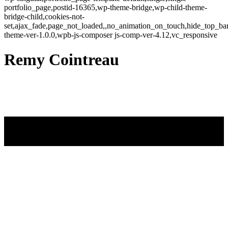
portfolio_page,postid-16365,wp-theme-bridge,wp-child-theme-
bridge-child,cookies-not-
set,ajax_fade,page_not_loaded,,no_animation_on_touch,hide_top_b
theme-ver-1.0.0,wpb-js-composer js-comp-ver-4.12,vc_responsive
Remy Cointreau