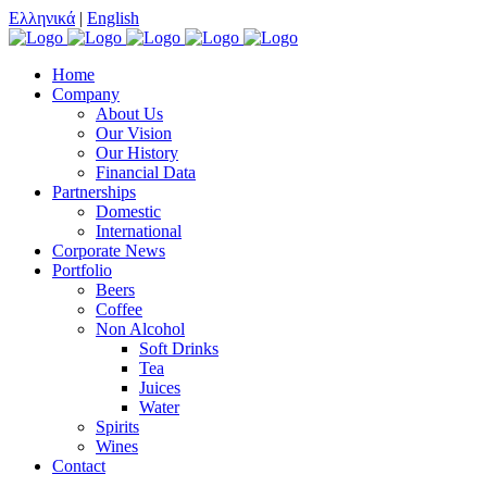
Ελληνικά
|
English
Home
Company
About Us
Our Vision
Our History
Financial Data
Partnerships
Domestic
International
Corporate News
Portfolio
Beers
Coffee
Non Alcohol
Soft Drinks
Tea
Juices
Water
Spirits
Wines
Contact