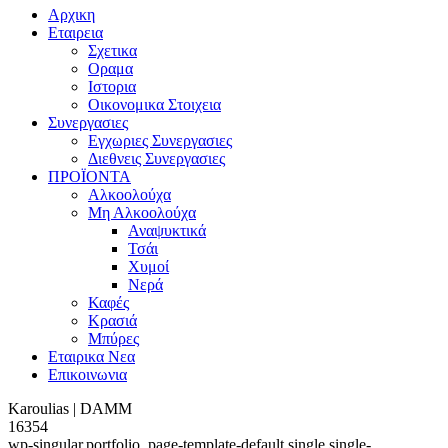
Αρχικη
Εταιρεια
Σχετικα
Οραμα
Ιστορια
Οικονομικα Στοιχεια
Συνεργασιες
Εγχωριες Συνεργασιες
Διεθνεις Συνεργασιες
ΠΡΟΪΟΝΤΑ
Αλκοολούχα
Μη Αλκοολούχα
Αναψυκτικά
Τσάι
Χυμοί
Νερά
Καφές
Κρασιά
Μπύρες
Εταιρικα Νεα
Επικοινωνια
Karoulias | DAMM
16354
wp-singular,portfolio_page-template-default,single,single-