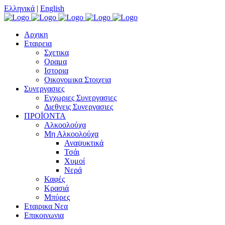
Ελληνικά
|
English
Αρχικη
Εταιρεια
Σχετικα
Οραμα
Ιστορια
Οικονομικα Στοιχεια
Συνεργασιες
Εγχωριες Συνεργασιες
Διεθνεις Συνεργασιες
ΠΡΟΪΟΝΤΑ
Αλκοολούχα
Μη Αλκοολούχα
Αναψυκτικά
Τσάι
Χυμοί
Νερά
Καφές
Κρασιά
Μπύρες
Εταιρικα Νεα
Επικοινωνια