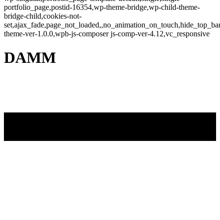
portfolio_page,postid-16354,wp-theme-bridge,wp-child-theme-
bridge-child,cookies-not-
set,ajax_fade,page_not_loaded,,no_animation_on_touch,hide_top_b
theme-ver-1.0.0,wpb-js-composer js-comp-ver-4.12,vc_responsive
DAMM