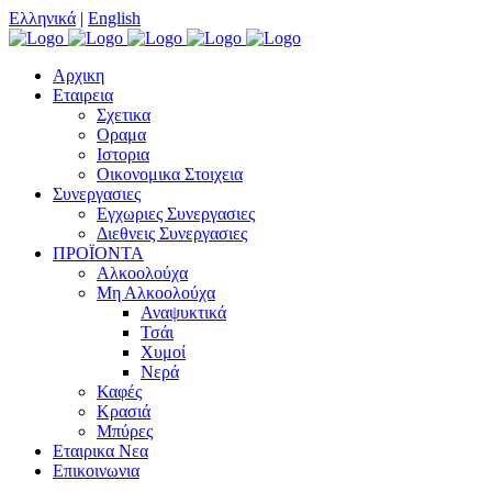
Ελληνικά
|
English
Αρχικη
Εταιρεια
Σχετικα
Οραμα
Ιστορια
Οικονομικα Στοιχεια
Συνεργασιες
Εγχωριες Συνεργασιες
Διεθνεις Συνεργασιες
ΠΡΟΪΟΝΤΑ
Αλκοολούχα
Μη Αλκοολούχα
Αναψυκτικά
Τσάι
Χυμοί
Νερά
Καφές
Κρασιά
Μπύρες
Εταιρικα Νεα
Επικοινωνια