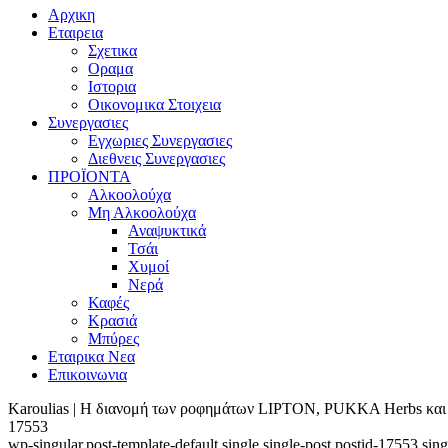
Αρχικη
Εταιρεια
Σχετικα
Οραμα
Ιστορια
Οικονομικα Στοιχεια
Συνεργασιες
Εγχωριες Συνεργασιες
Διεθνεις Συνεργασιες
ΠΡΟΪΟΝΤΑ
Αλκοολούχα
Μη Αλκοολούχα
Αναψυκτικά
Τσάι
Χυμοί
Νερά
Καφές
Κρασιά
Μπύρες
Εταιρικα Νεα
Επικοινωνια
Karoulias | Η διανομή των ροφημάτων LIPTON, PUKKA Herbs και
17553
wp-singular,post-template-default,single,single-post,postid-17553,si