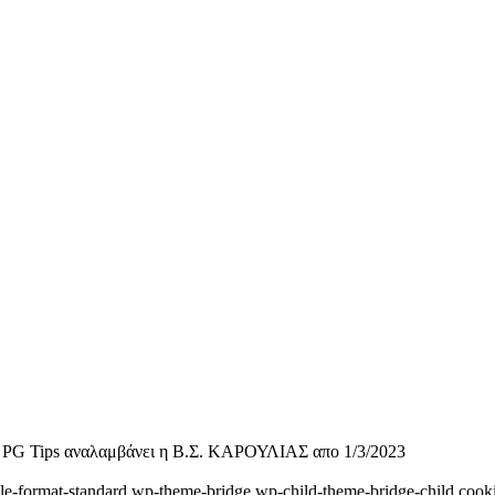
 PG Tips αναλαμβάνει η Β.Σ. ΚΑΡΟΥΛΙΑΣ απο 1/3/2023
ngle-format-standard,wp-theme-bridge,wp-child-theme-bridge-child,cooki