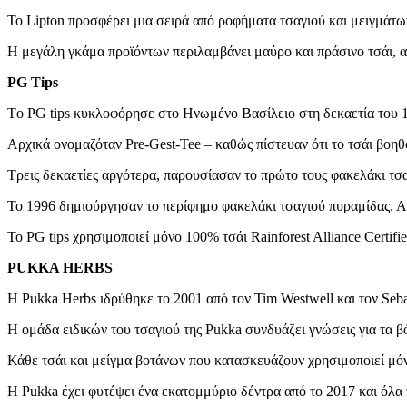
Το Lipton προσφέρει μια σειρά από ροφήματα τσαγιού και μειγμάτω
Η μεγάλη γκάμα προϊόντων περιλαμβάνει μαύρο και πράσινο τσάι, 
PG Tips
Tο PG tips κυκλοφόρησε στο Ηνωμένο Βασίλειο στη δεκαετία του 
Αρχικά ονομαζόταν Pre-Gest-Tee – καθώς πίστευαν ότι το τσάι βοηθ
Τρεις δεκαετίες αργότερα, παρουσίασαν το πρώτο τους φακελάκι τσα
Το 1996 δημιούργησαν το περίφημο φακελάκι τσαγιού πυραμίδας. Αυτ
Το PG tips χρησιμοποιεί μόνο 100% τσάι Rainforest Alliance Certif
PU
ΚΚ
A HERBS
Η Pukka Herbs ιδρύθηκε το 2001 από τον Tim Westwell και τον Seba
Η ομάδα ειδικών του τσαγιού της Pukka συνδυάζει γνώσεις για τα β
Κάθε τσάι και μείγμα βοτάνων που κατασκευάζουν χρησιμοποιεί μόν
Η Pukka έχει φυτέψει ένα εκατομμύριο δέντρα από το 2017 και όλα